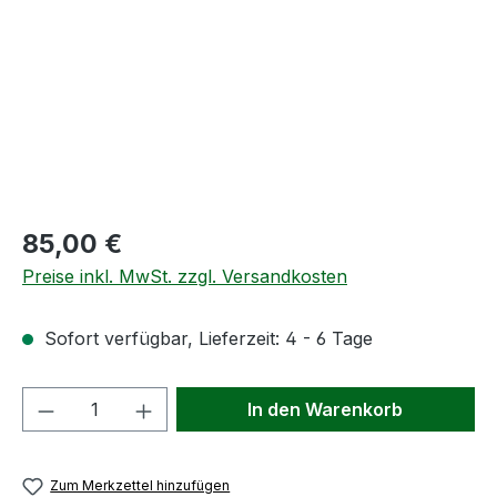
Regulärer Preis:
85,00 €
Preise inkl. MwSt. zzgl. Versandkosten
Sofort verfügbar, Lieferzeit: 4 - 6 Tage
Produkt Anzahl: Gib den gewünschten We
In den Warenkorb
Zum Merkzettel hinzufügen