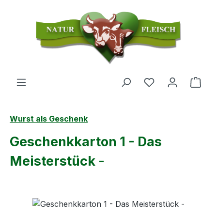
Zum Hauptinhalt springen
Du hast 0 Produ
Ware
Wurst als Geschenk
Geschenkkarton 1 - Das
Meisterstück -
Bildergalerie überspringen