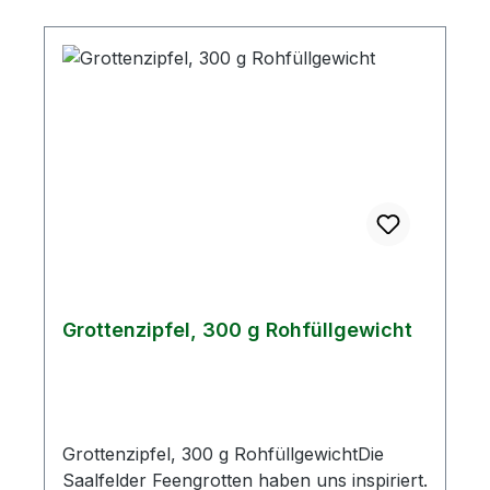
Goethe-Salami werden aus 132 g
Frischfleisch hergestellt.Allergene: Senf,
SellerieDurchschnittliche NährwerteAngabe
je 100 gBrennwert1486 kJBrennwert355
kcalFett30,82 g- davon gesättigte
Fettsäuren11,23 gKohlenhydrate0,22 g-
davon Zucker0,21 gEiweiß20,9 gSalz2,8 g
Grottenzipfel, 300 g Rohfüllgewicht
Grottenzipfel, 300 g RohfüllgewichtDie
Saalfelder Feengrotten haben uns inspiriert.