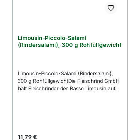
Limousin-Piccolo-Salami
(Rindersalami), 300 g Rohfüllgewicht
Limousin-Piccolo-Salami (Rindersalami),
300 g RohfüllgewichtDie Fleischrind GmbH
hält Fleischrinder der Rasse Limousin auf
den Weiden rund um Oberweißbach. Das
edle Fleisch der Tiere verarbeitet die
Naturfleisch GmbH zu einer Salami aus 100
% Rindfleisch.Zutaten: Rindfleisch 100 %,
Kochsalz, Konservierungsstoff E250,
Gewürze (Senf, Sellerie), Glukosesirup,
Regulärer Preis:
11,79 €