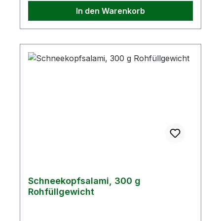
kcalFett36,46 g- davon gesättigte
In den Warenkorb
Fettsäuren13,16 gKohlenhydrate0,59 g-
davon Zucker0,57 gEiweiß16,35 gSalz2,68
g
Schneekopfsalami, 300 g
Rohfüllgewicht