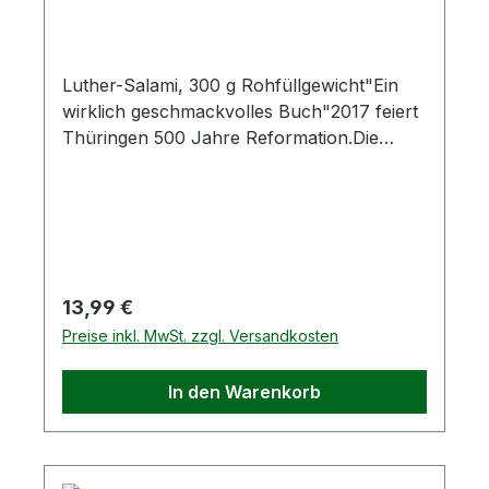
Luther-Salami, 300 g Rohfüllgewicht"Ein
wirklich geschmackvolles Buch"2017 feiert
Thüringen 500 Jahre Reformation.Die
Naturfleisch GmbH feiert mit der Luther-
Salami.Hochwertiges Rindfleisch,
ausgesuchtes Schweinefleisch, natürliche
Gewürze, edle Kräuter und Thüringer
Handwerkskunst sind das
Geheimnis.Zutaten: Schweinefleisch 45 %,
Regulärer Preis:
13,99 €
Rindfleisch 30 %, Speck, Kochsalz,
Preise inkl. MwSt. zzgl. Versandkosten
Konservierungsstoff E250, Gewürze,
Maltodextrin, Dextrose,
In den Warenkorb
Geschmacksverstärker E621,
Antioxidationsmittel E301, Aroma, Würze,
Senf, RauchAllergene:
SenfDurchschnittliche NährwerteAngabe je