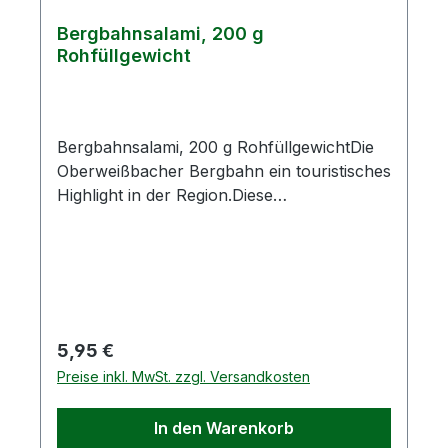
Bergbahnsalami, 200 g
Rohfüllgewicht
Bergbahnsalami, 200 g RohfüllgewichtDie
Oberweißbacher Bergbahn ein touristisches
Highlight in der Region.Diese
luftgetrocknete Salami wurde der Bahn
gewidmet.Sie besteht aus 100 %
Schweinefleisch und hat eine mediterane
Würzung.Zutaten: Schweinefleisch 95 %,
Speck, Kochsalz, Konservierungsstoff
E250, Gewürze (Senf, Sellerie), Dextrose,
Regulärer Preis:
5,95 €
Maltose, Antioxidationsmittel E301,
Preise inkl. MwSt. zzgl. Versandkosten
EiweißdarmAllergene: Senf,
SellerieDurchschnittliche NährwerteAngabe
In den Warenkorb
je 100 gBrennwert1506 kJBrennwert360