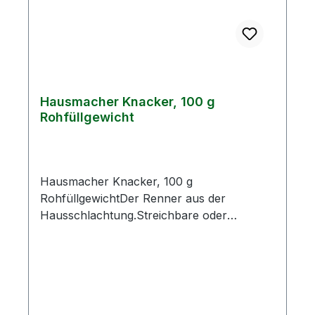
Hausmacher Knacker, 100 g
Rohfüllgewicht
Hausmacher Knacker, 100 g
RohfüllgewichtDer Renner aus der
Hausschlachtung.Streichbare oder
halbfeste Mettwurst aus hochwertigen
Rind- und Schweinefleisch, schmeckt
angenehm nach Fleisch.Zutaten:
Schweinefleisch 60 %, Rindfleisch 15 %,
Speck, Kochsalz, Konservierungsstoff