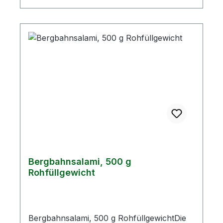
kcalFett30,79 g- davon gesättigte
Fettsäuren11,21 gKohlenhydrate1,85 g-
davon Zucker1,76 gEiweiß19,71 gSalz2,8 g
Bergbahnsalami, 500 g
Rohfüllgewicht
Bergbahnsalami, 500 g RohfüllgewichtDie