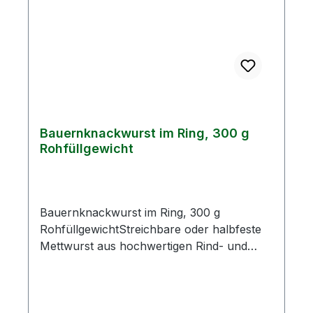
Bauernknackwurst im Ring, 300 g
Rohfüllgewicht
Bauernknackwurst im Ring, 300 g
RohfüllgewichtStreichbare oder halbfeste
Mettwurst aus hochwertigen Rind- und
Schweinefleisch mit leichter
Knoblauchnote.Zutaten: Schweinefleisch
60 %, Rindfleisch 15 %, Speck, Kochsalz,