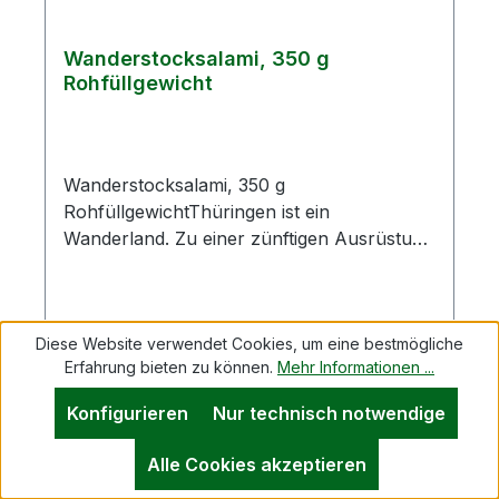
Wanderstocksalami, 350 g
Rohfüllgewicht
Wanderstocksalami, 350 g
RohfüllgewichtThüringen ist ein
Wanderland. Zu einer zünftigen Ausrüstung
gehört ein Wanderstock, warum nicht als
Wurst?Hochwertiges Rind- und
Schweinefleisch sowie eine eigene
Diese Website verwendet Cookies, um eine bestmögliche
Gewürzkreation, eine pikante Pfeffernote
Erfahrung bieten zu können.
Mehr Informationen ...
und die Form bestimmen dieses
Erzeugnis.Zutaten: Schweinefleisch 74 %,
Regulärer Preis:
12,49 €
Konfigurieren
Nur technisch notwendige
Rindfleisch 10 %, Speck, Kochsalz,
Preise inkl. MwSt. zzgl. Versandkosten
Konservierungsstoff E250, Gewürze,
Alle Cookies akzeptieren
Glukosesirup, Dextrose,
In den Warenkorb