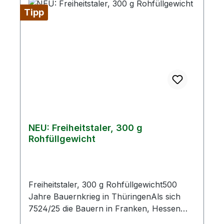
100 gBrennwert1461 kJBrennwert349
Tipp
kcalFett30,23 g- davon gesättigte
Fettsäuren11,18 gKohlenhydrate0,23 g-
davon Zucker0,22 gEiweiß19,92 gSalz2,8 g
NEU: Freiheitstaler, 300 g
Rohfüllgewicht
Freiheitstaler, 300 g Rohfüllgewicht500
Jahre Bauernkrieg in ThüringenAls sich
7524/25 die Bauern in Franken, Hessen
und Thüringen erhoben, schrieben die