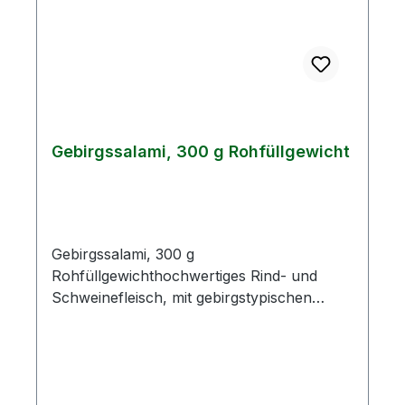
Gebirgssalami, 300 g Rohfüllgewicht
Gebirgssalami, 300 g
Rohfüllgewichthochwertiges Rind- und
Schweinefleisch, mit gebirgstypischen
Kräutern gewürztZutaten: Schweinefleisch
74,5 %, Rindfleisch 29 %, Speck,
Nitritpökelsalz (Salz, Konservierungsstoff
E250), Gewürze, Glucosesirup, Dextrose,