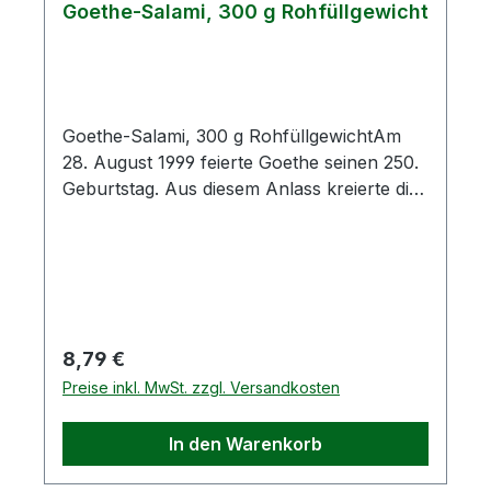
Goethe-Salami, 300 g Rohfüllgewicht
Goethe-Salami, 300 g RohfüllgewichtAm
28. August 1999 feierte Goethe seinen 250.
Geburtstag. Aus diesem Anlass kreierte die
Naturfleisch GmbH diese
Salami.Hochwertiges Rind- und
Schweinefleisch sowie eine eigene
Gewürzkreation bestimmen dieses
Erzeugnis.Zutaten: Schweinefleisch 60 %,
Rindfleisch 20 %, Speck, Kochsalz,
Regulärer Preis:
8,79 €
Konservierungsstoff E250, Gewürze,
Preise inkl. MwSt. zzgl. Versandkosten
Glukosesirup, Dextrose,
Geschmacksverstärker E621, Würze,
In den Warenkorb
Antioxidationsmittel E301, Sonnenblumenöl,
Gewürzextrakt (Sellerie, Senf), Rauch100 g