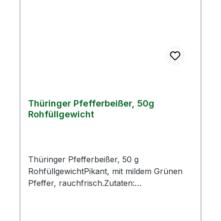
gKohlenhydrate0,22 g- davon Zucker0,21
gEiweiß19,84 gSalz2,94 g
Thüringer Pfefferbeißer, 50g
Rohfüllgewicht
Thüringer Pfefferbeißer, 50 g
RohfüllgewichtPikant, mit mildem Grünen
Pfeffer, rauchfrisch.Zutaten:
Schweinefleisch 80 %, Speck, Kochsalz,
Konservierungsstoff E250, Gewürze, Senf,
Antioxidationsmittel E301, Naturdarm