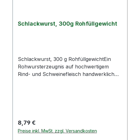
Schlackwurst, 300g Rohfüllgewicht
Schlackwurst, 300 g RohfüllgewichtEin
Rohwursterzeugnis auf hochwertigem
Rind- und Schweinefleisch handwerklich
gefertigt.Zutaten: Schweinefleisch 65 %,
Rindfleisch 25 %, Speck, Kochsalz,
Konservierungsstoff E250, Gewürze,
Glukosesirup, Dextrose, Maltose,
Gewürzextrakt (Sellerie, Senf),
RauchAllergene: Senf,
Regulärer Preis:
8,79 €
SellerieDurchschnittliche NährwerteAngabe
Preise inkl. MwSt. zzgl. Versandkosten
je 100 gBrennwert1637 kJBrennwert391