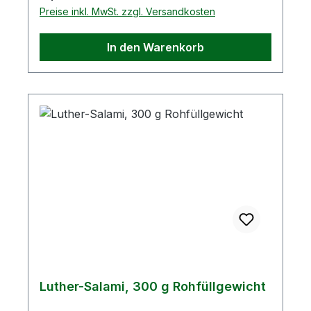
Dextrose, Stabilisator 405,
Preise inkl. MwSt. zzgl. Versandkosten
Geschmacksverstärker E621,
Antioxidationsmittel E301, Sonnenblumenöl,
In den Warenkorb
Faserdarm, BuchholzrauchAllergene: Senf,
SellerieDurchschnittliche NährwerteAngabe
je 100 gBrennwert1461 kJBrennwert349
kcalFett15 g- davon gesättigte
Fettsäuren11,18 gKohlenhydrate0,23 g-
davon Zucker0,22 gEiweiß19,92 gSalz2,8 g
Luther-Salami, 300 g Rohfüllgewicht