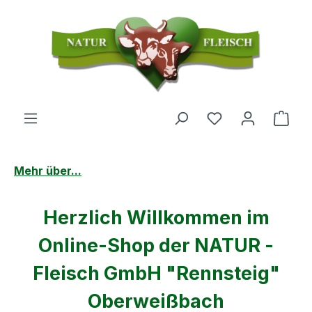
Zum Hauptinhalt springen
Du hast 0 Produ
Ware
Mehr über...
Bildergalerie überspringen
Herzlich Willkommen im
Online-Shop der NATUR -
Fleisch GmbH "Rennsteig"
Oberweißbach