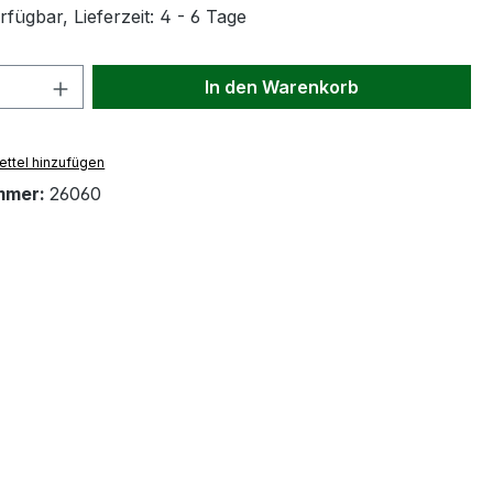
fügbar, Lieferzeit: 4 - 6 Tage
 Anzahl: Gib den gewünschten Wert ein 
In den Warenkorb
ttel hinzufügen
mmer:
26060