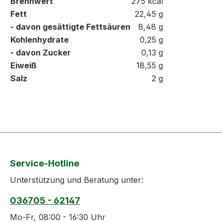
Brennwert
275 kcal
Fett
22,45 g
- davon gesättigte Fettsäuren
8,48 g
Kohlenhydrate
0,25 g
- davon Zucker
0,13 g
Eiweiß
18,55 g
Salz
2 g
Service-Hotline
Unterstützung und Beratung unter:
036705 - 62147
Mo-Fr, 08:00 - 16:30 Uhr