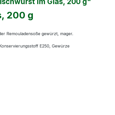
ischwurst im Glas, 200 g"
s, 200 g
 oder Remouladensoße gewürzt, mager.
Konservierungsstoff E250, Gewürze