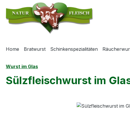
m Hauptinhalt springen
Zur Suche springen
Zur Hauptnavigation springen
Home
Bratwurst
Schinkenspezialitäten
Räucherwur
Wurst im Glas
Sülzfleischwurst im Gla
Bildergalerie überspringen